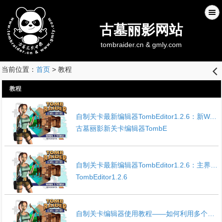
古墓丽影网站
tombraider.cn & gmly.com
当前位置：
首页
> 教程
󰊒
教程
自制关卡最新编辑器TombEditor1.2.6：新WAD编辑器
古墓丽影新关卡编辑器TombE
自制关卡最新编辑器TombEditor1.2.6：主界面全中文介绍
TombEditor1.2.6
自制关卡编辑器使用教程——如何利用多个开关组合开门