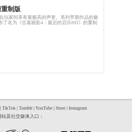
清重制版
直在玩家间享有着极高的声誉。系列早期作品的魅
站就发布了名为《古墓丽影4：最后的启示HD》的重制
|
TikTok
|
Tumblr
|
YouTube
|
Store
|
Instagram
网站及社交媒体入口：