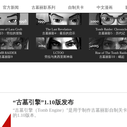
官方新闻
古墓丽影系列
自制关卡
中文漫画
es of Lara Croft
The Last Revelation
Tomb Raider: Chronicle
影3：劳拉的冒险
古墓丽影4：最后的启示
古墓丽影5：历代记
MB RAIDER
LCTOO
Rise of The Tomb Raide
古墓丽影9
劳拉与奥西里斯神庙
古墓丽影10：崛起
“古墓引擎”1.10版发布
“古墓引擎（Tomb Engine）”是用于制作古墓丽影
的1.10版本。