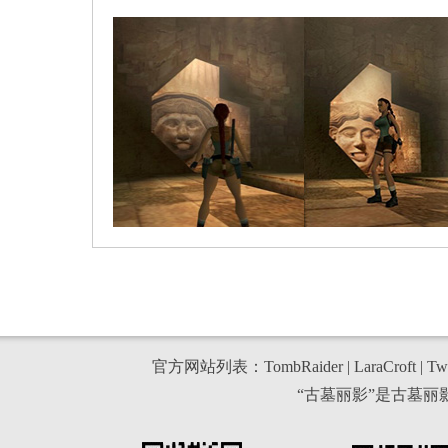
官方网站列表：
TombRaider
|
LaraCroft
|
Twi
“古墓丽影”是古墓