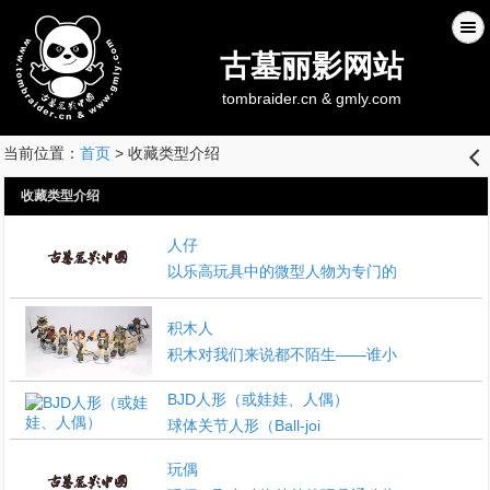
古墓丽影网站
tombraider.cn & gmly.com
当前位置：
首页
> 收藏类型介绍
󰊒
收藏类型介绍
人仔
以乐高玩具中的微型人物为专门的
积木人
积木对我们来说都不陌生——谁小
BJD人形（或娃娃、人偶）
球体关节人形（Ball-joi
玩偶