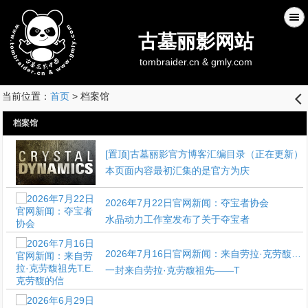
古墓丽影网站
tombraider.cn & gmly.com
当前位置：
首页
> 档案馆
󰊒
档案馆
[置顶]古墓丽影官方博客汇编目录（正在更新）
本页面内容最初汇集的是官方为庆
2026年7月22日官网新闻：夺宝者协会
水晶动力工作室发布了关于夺宝者
2026年7月16日官网新闻：来自劳拉·克劳馥祖先T.E.克劳馥的信
一封来自劳拉·克劳馥祖先——T