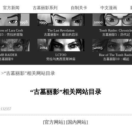
官方新闻
古墓丽影系列
自制关卡
中文漫画
es of Lara Croft
The Last Revelation
Tomb Raider: Chronicle
影3：劳拉的冒险
古墓丽影4：最后的启示
古墓丽影5：历代记
MB RAIDER
LCTOO
Rise of The Tomb Raide
古墓丽影9
劳拉与奥西里斯神庙
古墓丽影10：崛起
>“古墓丽影”相关网站目录
“古墓丽影”相关网站目录
132357
[
官方网站
] [
国内网站
]