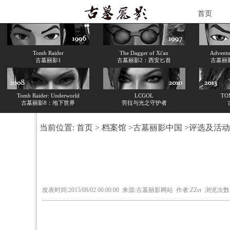
首页
Tomb Raider
The Dagger of Xi'an
Adventur
古墓丽影1
古墓丽影2：西安匕首
古墓丽
Tomb Raider: Underworld
LCGOL
TO
古墓丽影8：地下世界
劳拉与光之守护者
当前位置:
首页
>
档案馆
>
古墓丽影中国
>
评选及活动
发表时间:2015/08/02 00:00:00 来源:古墓丽影网站 作者:ZZer 浏览次数: