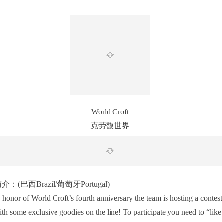
World Croft
克劳馥世界
介：(巴西Brazil/葡萄牙Portugal)
 honor of World Croft’s fourth anniversary the team is hosting a contest
ith some exclusive goodies on the line! To participate you need to “like