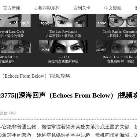
官方新闻
古墓丽影系列
自制关卡
中文漫画
es of Lara Croft
The Last Revelation
Tomb Raider: Chronicle
影3：劳拉的冒险
古墓丽影4：最后的启示
古墓丽影5：历代记
MB RAIDER
LCTOO
Rise of The Tomb Raide
古墓丽影9
劳拉与奥西里斯神庙
古墓丽影10：崛起
声（Echoes From Below）]视频攻略
rc3775][深海回声（Echoes From Below）]视
览次数:1248
它绝非普通生物，据信掌握着揭开某处失落海底王国的关键。如
险象环生的营救：她将穿越锈蚀的空中步桥、危机四伏的海域，