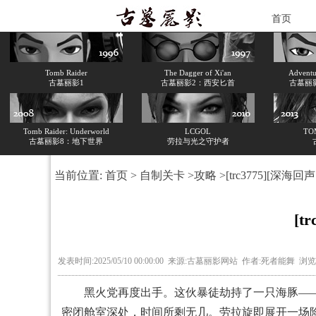
首页
Tomb Raider
The Dagger of Xi'an
Adventur
古墓丽影1
古墓丽影2：西安匕首
古墓丽
Tomb Raider: Underworld
LCGOL
TO
古墓丽影8：地下世界
劳拉与光之守护者
当前位置:
首页
>
自制关卡
>
攻略
>[trc3775][深海回
[t
发表时间:2025/05/10 00:00:00 来源:古墓丽影网站 作者:死者能舞 浏
黑火党再度出手。这伙暴徒劫持了一只海豚——
密闭舱室深处，时间所剩无几。劳拉旋即展开一场