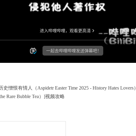
。
憎恨有情人（Aspidetr Easter Time 2025 - History Hates Lov
 the Rare Bubble Tea）]视频攻略