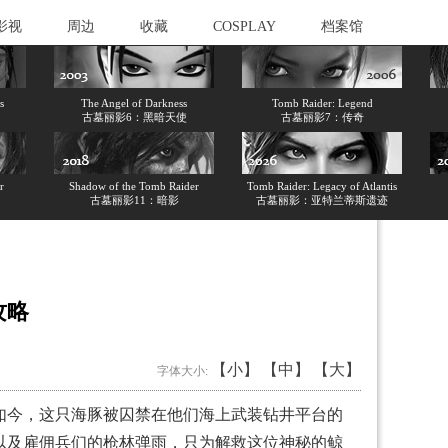
影视
周边
收藏
COSPLAY
档案馆
s
The Angel of Darkness
Tomb Raider: Legend
古墓丽影6：黑暗天使
古墓丽影7：传奇
r
Shadow of the Tomb Raider
Tomb Raider: Legacy of Atlantis
古墓丽影11：暗影
古墓丽影：亚特兰蒂斯遗迹
频攻略
【小】
【中】
【大】
字体大小:
今，这只海豚被囚禁在他们海上武装钻井平台的
以及雇佣兵们的枪林弹雨，只为解救这位神秘的鲸